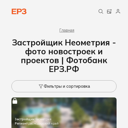
Главная
Застройщик Неометрия -
фото новостроек и
проектов | Фотобанк
ЕРЗ.РФ
Фильтры и сортировка
Облака
Застройщик
Неометрия
Регион
Краснодарский край