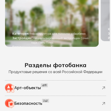
К
Категория
Инфраструктура для пикника и барбекю
З
Застройщик
Специализированный застройщик Сочи-
Р
парк Пять Плюс
Регион
Краснодарский край
Разделы фотобанка
Продуктовые решения со всей Российской Федерации
406
Арт-объекты
242
Безопасность