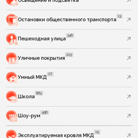
Освещение и подсветка
13
Остановки общественного транспорта
346
Пешеходная улица
215
Уличные покрытия
27
Умный МКД
863
Школа
496
Шоу-рум
15
Эксплуатируемая кровля МКД